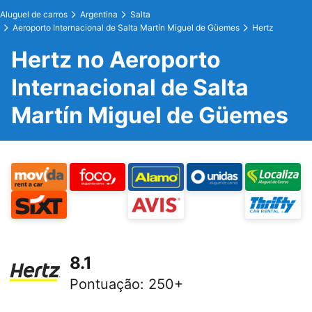
Aluguel de carros
Argentina
Salta
Aeroporto Internacional de Salta Martín Miguel de Güemes
Hertz
Hertz no Aeroporto
Internacional de Salta
Martín Miguel de Güemes
8.1
Pontuação
:
250+