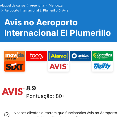
Aluguel de carros
Argentina
Mendoza
Aeroporto Internacional El Plumerillo
Avis
Avis no Aeroporto
Internacional El Plumerillo
8.9
Pontuação
:
80+
Nossos clientes disseram que funcionários Avis no Aeroporto