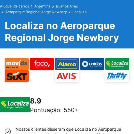
Aluguel de carros
Argentina
Buenos Aires
Aeroparque Regional Jorge Newbery
Localiza
Localiza no Aeroparque
Regional Jorge Newbery
8.9
Pontuação
:
550+
Nossos clientes disseram que Localiza no Aeroparque