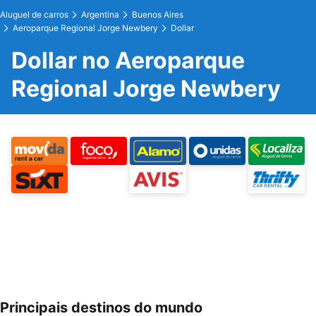
Aluguel de carros
Argentina
Buenos Aires
Aeroparque Regional Jorge Newbery
Dollar
Dollar no Aeroparque
Regional Jorge Newbery
Principais destinos do mundo