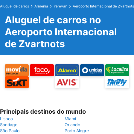
Aluguel de carros
Armenia
Yerevan
Aeroporto Internacional de Zvartnots
Aluguel de carros no
Aeroporto Internacional
de Zvartnots
Principais destinos do mundo
Lisboa
Miami
Santiago
Orlando
São Paulo
Porto Alegre