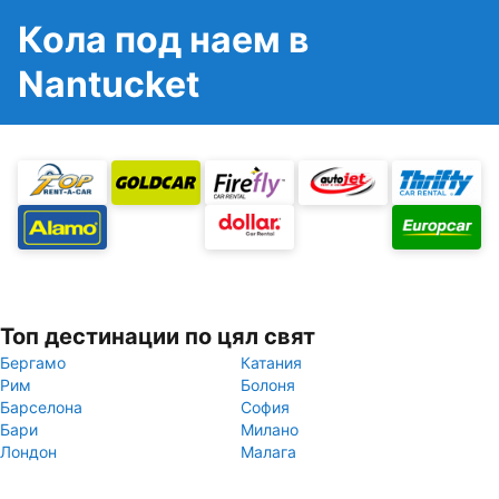
Кола под наем в
Nantucket
Топ дестинации по цял свят
Бергамо
Катания
Рим
Болоня
Барселона
София
Бари
Милано
Лондон
Малага