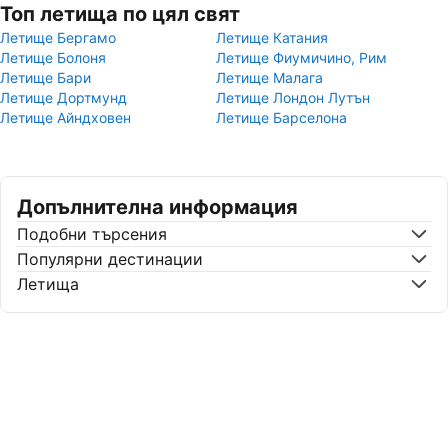
Топ летища по цял свят
Летище Бергамо
Летище Катания
Летище Болоня
Летище Фиумичино, Рим
Летище Бари
Летище Малага
Летище Дортмунд
Летище Лондон Лутън
Летище Айндховен
Летище Барселона
Допълнителна информация
Подобни търсения
Популярни дестинации
Летища