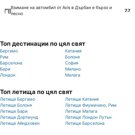
Взимане на автомбил от Avis в Дърбан е бързо и
7.7
лесно
Топ дестинации по цял свят
Бергамо
Катания
Рим
Болоня
Барселона
София
Бари
Милано
Лондон
Малага
Топ летища по цял свят
Летище Бергамо
Летище Катания
Летище Болоня
Летище Фиумичино, Рим
Летище Бари
Летище Малага
Летище Дортмунд
Летище Лондон Лутън
Летище Айндховен
Летище Барселона