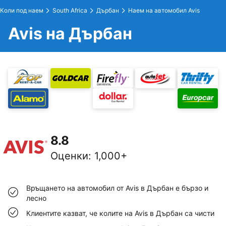
Коли под наем
South Africa
Дърбан
Наем на автомобил Avis
Avis на Дърбан
8.8
Оценки
:
1,000+
Връщането на автомобил от Avis в Дърбан е бързо и
лесно
Клиентите казват, че колите на Avis в Дърбан са чисти