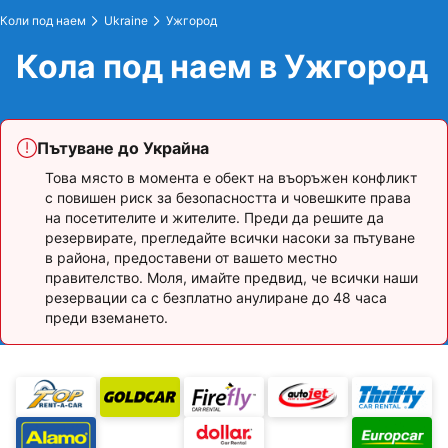
Коли под наем
Ukraine
Ужгород
Кола под наем в Ужгород
Пътуване до Украйна
Това място в момента е обект на въоръжен конфликт
с повишен риск за безопасността и човешките права
на посетителите и жителите. Преди да решите да
резервирате, прегледайте всички насоки за пътуване
в района, предоставени от вашето местно
правителство. Моля, имайте предвид, че всички наши
резервации са с безплатно анулиране до 48 часа
преди вземането.