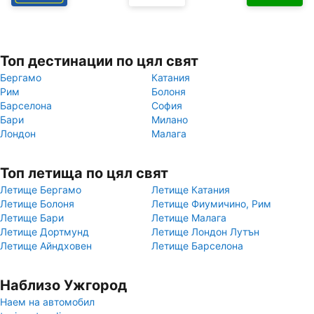
Топ дестинации по цял свят
Бергамо
Катания
Рим
Болоня
Барселона
София
Бари
Милано
Лондон
Малага
Топ летища по цял свят
Летище Бергамо
Летище Катания
Летище Болоня
Летище Фиумичино, Рим
Летище Бари
Летище Малага
Летище Дортмунд
Летище Лондон Лутън
Летище Айндховен
Летище Барселона
Наблизо Ужгород
Наем на автомобил