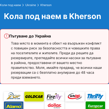
Коли под наем
Ukraine
Kherson
Кола под наем в Kherson
Пътуване до Украйна
Това място в момента е обект на въоръжен конфликт
с повишен риск за безопасността и човешките права
на посетителите и жителите. Преди да решите да
резервирате, прегледайте всички насоки за пътуване
в района, предоставени от вашето местно
правителство. Моля, имайте предвид, че всички наши
резервации са с безплатно анулиране до 48 часа
преди вземането.