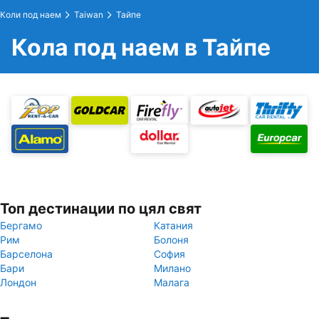
Коли под наем
Taiwan
Тайпе
Кола под наем в Тайпе
Топ дестинации по цял свят
Бергамо
Катания
Рим
Болоня
Барселона
София
Бари
Милано
Лондон
Малага