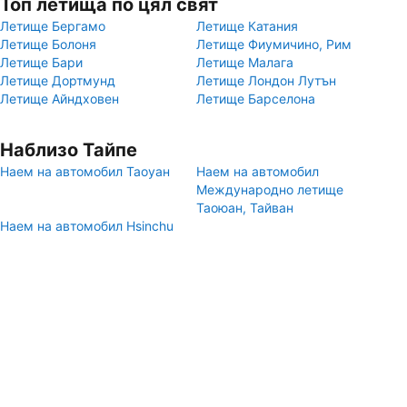
Топ летища по цял свят
Летище Бергамо
Летище Катания
Летище Болоня
Летище Фиумичино, Рим
Летище Бари
Летище Малага
Летище Дортмунд
Летище Лондон Лутън
Летище Айндховен
Летище Барселона
Наблизо Тайпе
Наем на автомобил Таоуан
Наем на автомобил
Международно летище
Таоюан, Тайван
Наем на автомобил Hsinchu