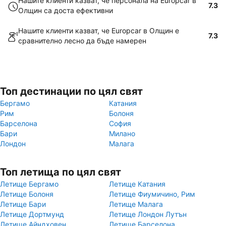
Нашите клиенти казват, че персонала на Europcar в
7.3
Олщин са доста ефективни
Нашите клиенти казват, че Europcar в Олщин е
7.3
сравнително лесно да бъде намерен
Топ дестинации по цял свят
Бергамо
Катания
Рим
Болоня
Барселона
София
Бари
Милано
Лондон
Малага
Топ летища по цял свят
Летище Бергамо
Летище Катания
Летище Болоня
Летище Фиумичино, Рим
Летище Бари
Летище Малага
Летище Дортмунд
Летище Лондон Лутън
Летище Айндховен
Летище Барселона