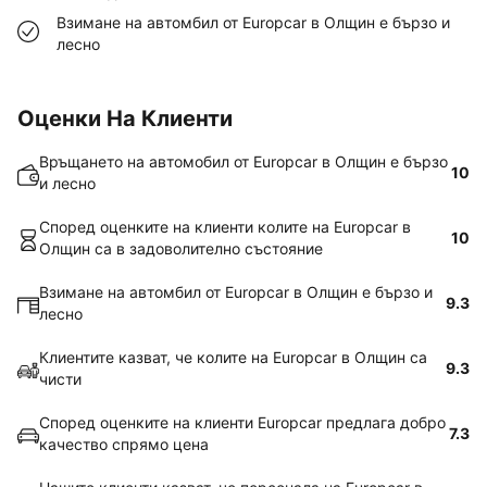
Взимане на автомбил от Europcar в Олщин е бързо и
лесно
Оценки На Клиенти
Връщането на автомобил от Europcar в Олщин е бързо
10
и лесно
Според оценките на клиенти колите на Europcar в
10
Олщин са в задоволително състояние
Взимане на автомбил от Europcar в Олщин е бързо и
9.3
лесно
Клиентите казват, че колите на Europcar в Олщин са
9.3
чисти
Според оценките на клиенти Europcar предлага добро
7.3
качество спрямо цена