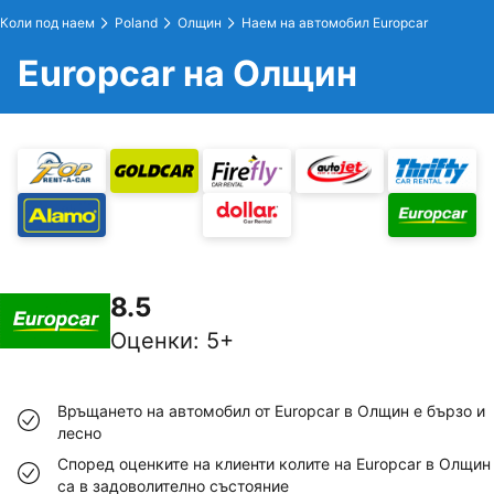
Коли под наем
Poland
Олщин
Наем на автомобил Europcar
Europcar на Олщин
8.5
Оценки
:
5+
Връщането на автомобил от Europcar в Олщин е бързо и
лесно
Според оценките на клиенти колите на Europcar в Олщин
са в задоволително състояние