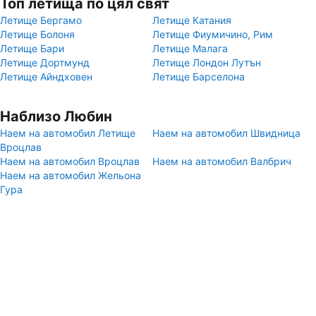
Топ летища по цял свят
Летище Бергамо
Летище Катания
Летище Болоня
Летище Фиумичино, Рим
Летище Бари
Летище Малага
Летище Дортмунд
Летище Лондон Лутън
Летище Айндховен
Летище Барселона
Наблизо Любин
Наем на автомобил Летище
Наем на автомобил Швидница
Вроцлав
Наем на автомобил Вроцлав
Наем на автомобил Валбрич
Наем на автомобил Жельона
Гура