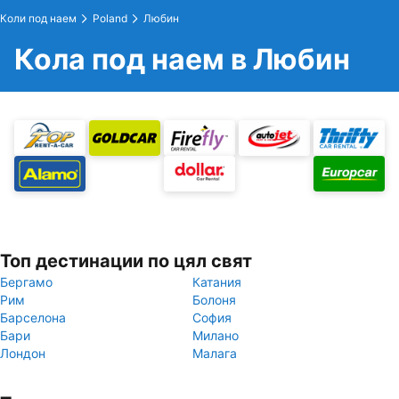
Коли под наем
Poland
Любин
Кола под наем в Любин
Топ дестинации по цял свят
Бергамо
Катания
Рим
Болоня
Барселона
София
Бари
Милано
Лондон
Малага