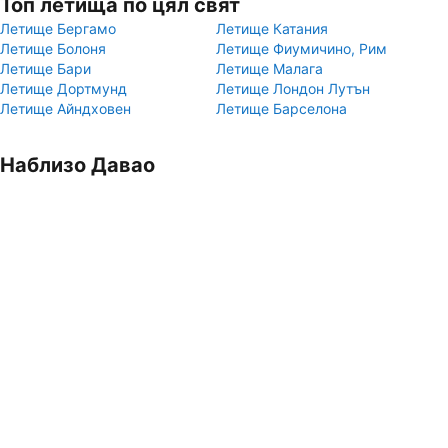
Топ летища по цял свят
Летище Бергамо
Летище Катания
Летище Болоня
Летище Фиумичино, Рим
Летище Бари
Летище Малага
Летище Дортмунд
Летище Лондон Лутън
Летище Айндховен
Летище Барселона
Наблизо Давао