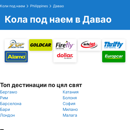
Коли под наем
Philippines
Давао
Кола под наем в Давао
Топ дестинации по цял свят
Бергамо
Катания
Рим
Болоня
Барселона
София
Бари
Милано
Лондон
Малага