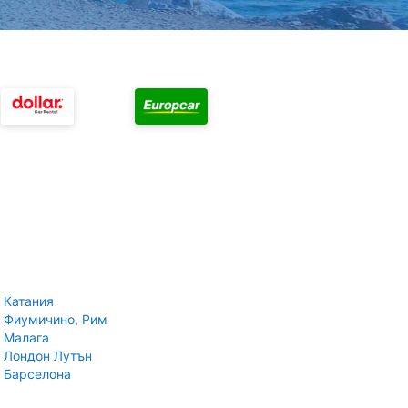
 Катания
 Фиумичино, Рим
 Малага
 Лондон Лутън
 Барселона