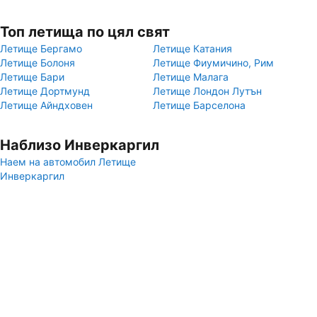
Топ летища по цял свят
Летище Бергамо
Летище Катания
Летище Болоня
Летище Фиумичино, Рим
Летище Бари
Летище Малага
Летище Дортмунд
Летище Лондон Лутън
Летище Айндховен
Летище Барселона
Наблизо Инверкаргил
Наем на автомобил Летище
Инверкаргил