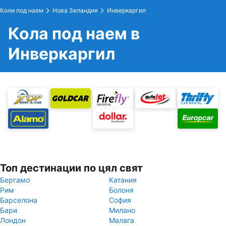
Коли под наем
Нова Зеландия
Инверкаргил
Кола под наем в
Инверкаргил
Топ дестинации по цял свят
Бергамо
Катания
Рим
Болоня
Барселона
София
Бари
Милано
Лондон
Малага