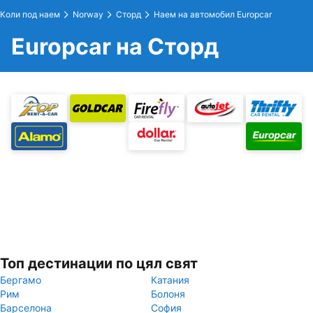
Коли под наем
Norway
Сторд
Наем на автомобил Europcar
Europcar на Сторд
Топ дестинации по цял свят
Бергамо
Катания
Рим
Болоня
Барселона
София