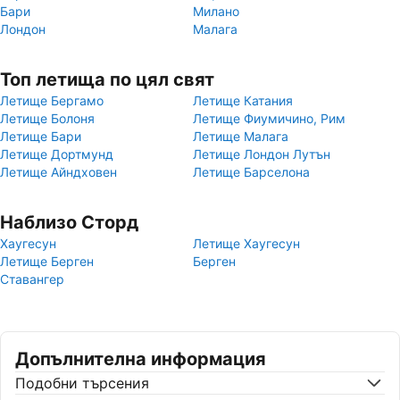
Бари
Милано
Лондон
Малага
Топ летища по цял свят
Летище Бергамо
Летище Катания
Летище Болоня
Летище Фиумичино, Рим
Летище Бари
Летище Малага
Летище Дортмунд
Летище Лондон Лутън
Летище Айндховен
Летище Барселона
Наблизо Сторд
Хаугесун
Летище Хаугесун
Летище Берген
Берген
Ставангер
Допълнителна информация
Подобни търсения