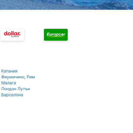
 Катания
 Фиумичино, Рим
 Малага
 Лондон Лутън
 Барселона