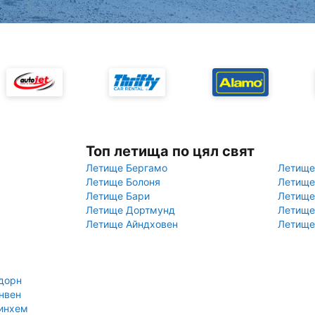
Топ летища по цял свят
Летище Бергамо
Летище
Летище Болоня
Летище
Летище Бари
Летище
Летище Дортмунд
Летище
Летище Айндховен
Летище
дорн
нвен
тинхем