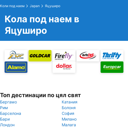
Коли под наем
Japan
Яцуширо
Кола под наем в
Яцуширо
Топ дестинации по цял свят
Бергамо
Катания
Рим
Болоня
Барселона
София
Бари
Милано
Лондон
Малага