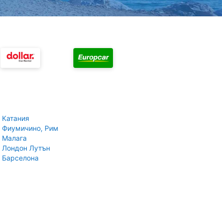
 Катания
 Фиумичино, Рим
 Малага
 Лондон Лутън
 Барселона