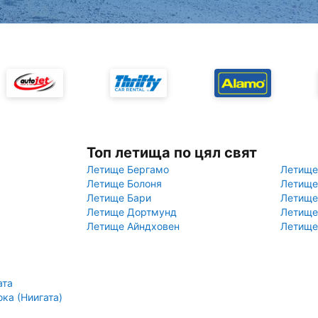
Топ летища по цял свят
Летище Бергамо
Летище
Летище Болоня
Летище
Летище Бари
Летище
Летище Дортмунд
Летище
Летище Айндховен
Летище
ата
ка (Ниигата)