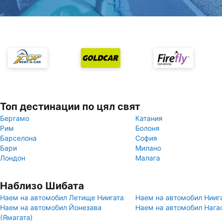
Топ дестинации по цял свят
Бергамо
Катания
Рим
Болоня
Барселона
София
Бари
Милано
Лондон
Малага
Наблизо Шибата
Наем на автомобил Летище Ниигата
Наем на автомобил Нииг
Наем на автомобил Йонезава
Наем на автомобил Нагао
(Ямагата)