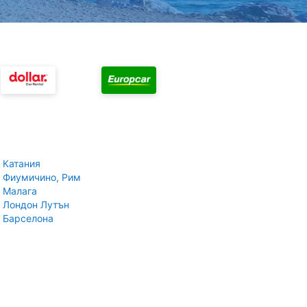
 Катания
 Фиумичино, Рим
 Малага
 Лондон Лутън
 Барселона