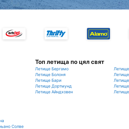
Топ летища по цял свят
Летище Бергамо
Летище
Летище Болоня
Летище
Летище Бари
Летище
Летище Дортмунд
Летище
Летище Айндховен
Летище
на
ньано Солве