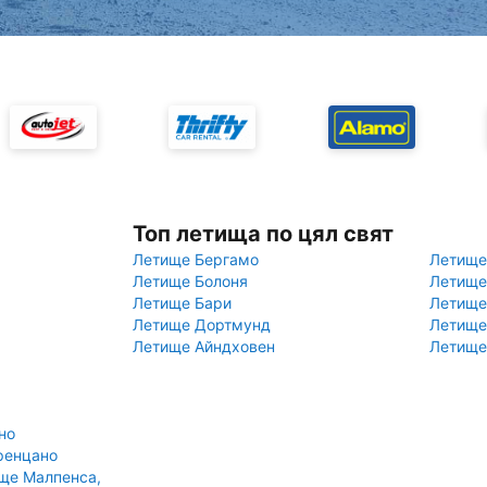
Топ летища по цял свят
Летище Бергамо
Летище
Летище Болоня
Летище
Летище Бари
Летище
Летище Дортмунд
Летище
Летище Айндховен
Летище
но
ренцано
ще Малпенса,