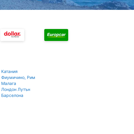
 Катания
 Фиумичино, Рим
 Малага
 Лондон Лутън
 Барселона