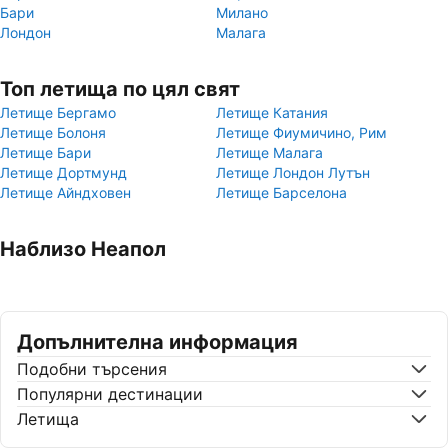
Бари
Милано
Лондон
Малага
Топ летища по цял свят
Летище Бергамо
Летище Катания
Летище Болоня
Летище Фиумичино, Рим
Летище Бари
Летище Малага
Летище Дортмунд
Летище Лондон Лутън
Летище Айндховен
Летище Барселона
Наблизо Неапол
Допълнителна информация
Подобни търсения
Популярни дестинации
Летища