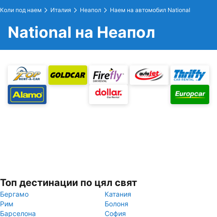
Коли под наем
Италия
Неапол
Наем на автомобил National
National на Неапол
Топ дестинации по цял свят
Бергамо
Катания
Рим
Болоня
Барселона
София