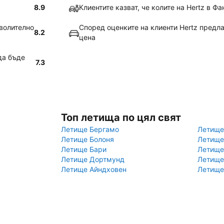
8.9
Клиентите казват, че колите на Hertz в Фа
оволително
Според оценките на клиенти Hertz предл
8.2
цена
да бъде
7.3
Топ летища по цял свят
Летище Бергамо
Летище
Летище Болоня
Летище
Летище Бари
Летище
Летище Дортмунд
Летище
Летище Айндховен
Летище