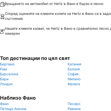
Връщането на автомобил от Hertz в Фано е бързо и лесно
Според оценките на клиенти колите на Hertz в Фано са в зад
състояние
Нашите клиенти казват, че Hertz в Фано е сравнително лесно 
намерен
Топ дестинации по цял свят
Бергамо
Катания
Рим
Болоня
Барселона
София
Бари
Милано
Лондон
Малага
Наблизо Фано
Фано
Песаро
Летище Анкона
Римини