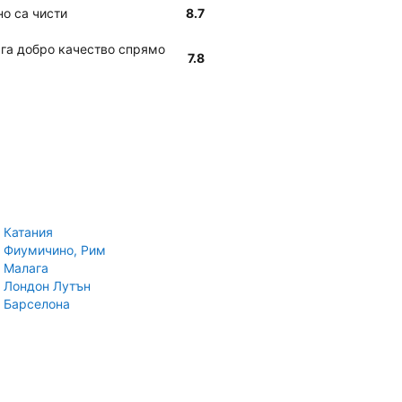
но са чисти
8.7
ага добро качество спрямо
7.8
 Катания
 Фиумичино, Рим
 Малага
 Лондон Лутън
 Барселона