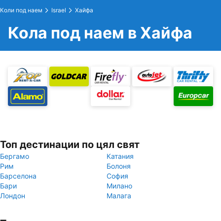
Коли под наем
Israel
Хайфа
Кола под наем в Хайфа
Топ дестинации по цял свят
Бергамо
Катания
Рим
Болоня
Барселона
София
Бари
Милано
Лондон
Малага