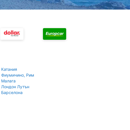
 Катания
 Фиумичино, Рим
 Малага
 Лондон Лутън
 Барселона