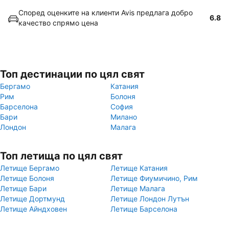
Според оценките на клиенти Avis предлага добро
6.8
качество спрямо цена
Топ дестинации по цял свят
Бергамо
Катания
Рим
Болоня
Барселона
София
Бари
Милано
Лондон
Малага
Топ летища по цял свят
Летище Бергамо
Летище Катания
Летище Болоня
Летище Фиумичино, Рим
Летище Бари
Летище Малага
Летище Дортмунд
Летище Лондон Лутън
Летище Айндховен
Летище Барселона