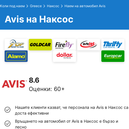
Коли под наем
Greece
Наксос
Наем на автомобил Avis
Avis на Наксос
8.6
Оценки
:
60+
Нашите клиенти казват, че персонала на Avis в Наксос са
доста ефективни
Връщането на автомобил от Avis в Наксос е бързо и
лесно