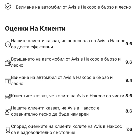
Взимане на автомбил от Avis в Наксос е бързо и лесно
Оценки На Клиенти
Нашите клиенти казват, че персонала на Avis в Наксос
9.6
са доста ефективни
Връщането на автомобил от Avis в Наксос е бързо и
9.6
лесно
Взимане на автомбил от Avis в Наксос е бързо и
9.4
лесно
Клиентите казват, че колите на Avis в Наксос са чисти
8.6
Нашите клиенти казват, че Avis в Наксос е
8.6
сравнително лесно да бъде намерен
Според оценките на клиенти колите на Avis в Наксос
7.6
са в задоволително състояние