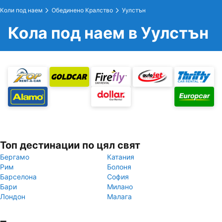
Коли под наем
Обединено Кралство
Уулстън
Кола под наем в Уулстън
Топ дестинации по цял свят
Бергамо
Катания
Рим
Болоня
Барселона
София
Бари
Милано
Лондон
Малага