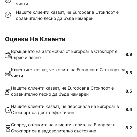
чисти
Нашите клиенти казват, че Europcar в Стокпорт е
сравнително лесно да бъде намерен
Оценки На Клиенти
Връщането на автомобил от Europcar в Стокпорт е
8.9
бързо и лесно
Клиентите казват, че колите на Europcar в Стокпорт са
8.5
чисти
Нашите клиенти казват, че Europcar в Стокпорт е
8.5
сравнително лесно да бъде намерен
Нашите клиенти казват, че персонала на Europcar в
8.4
Стокпорт са доста ефективни
Според оценките на клиенти колите на Europcar в
8.2
Стокпорт са в задоволително състояние