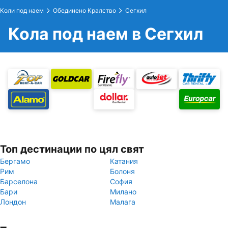
Коли под наем
Обединено Кралство
Сегхил
Кола под наем в Сегхил
Топ дестинации по цял свят
Бергамо
Катания
Рим
Болоня
Барселона
София
Бари
Милано
Лондон
Малага