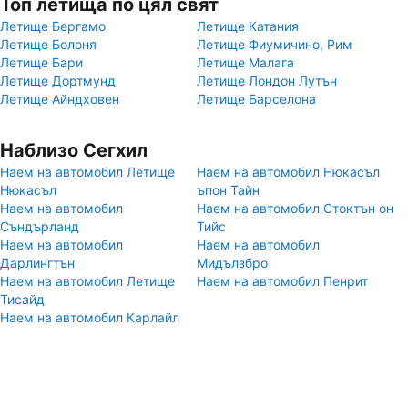
Топ летища по цял свят
Летище Бергамо
Летище Катания
Летище Болоня
Летище Фиумичино, Рим
Летище Бари
Летище Малага
Летище Дортмунд
Летище Лондон Лутън
Летище Айндховен
Летище Барселона
Наблизо Сегхил
Наем на автомобил Летище
Наем на автомобил Нюкасъл
Нюкасъл
ъпон Тайн
Наем на автомобил
Наем на автомобил Стоктън он
Съндърланд
Тийс
Наем на автомобил
Наем на автомобил
Дарлингтън
Мидълзбро
Наем на автомобил Летище
Наем на автомобил Пенрит
Тисайд
Наем на автомобил Карлайл