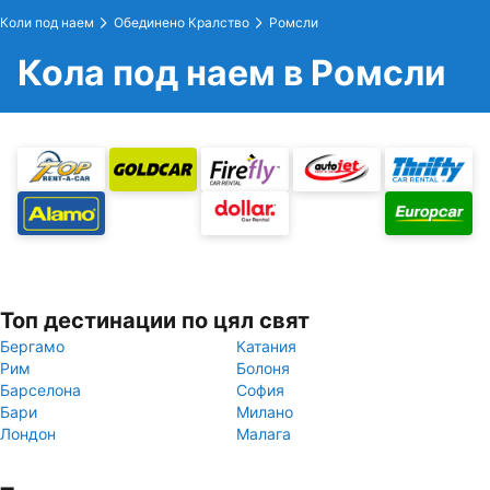
Коли под наем
Обединено Кралство
Ромсли
Кола под наем в Ромсли
Топ дестинации по цял свят
Бергамо
Катания
Рим
Болоня
Барселона
София
Бари
Милано
Лондон
Малага