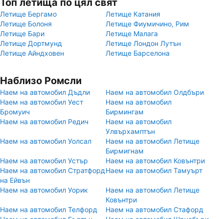
Топ летища по цял свят
Летище Бергамо
Летище Катания
Летище Болоня
Летище Фиумичино, Рим
Летище Бари
Летище Малага
Летище Дортмунд
Летище Лондон Лутън
Летище Айндховен
Летище Барселона
Наблизо Ромсли
Наем на автомобил Дъдли
Наем на автомобил Олдбъри
Наем на автомобил Уест
Наем на автомобил
Бромуич
Бирмингам
Наем на автомобил Редич
Наем на автомобил
Улвърхамптън
Наем на автомобил Уолсал
Наем на автомобил Летище
Бирмигнам
Наем на автомобил Устър
Наем на автомобил Ковънтри
Наем на автомобил Стратфорд
Наем на автомобил Тамуърт
на Ейвън
Наем на автомобил Уорик
Наем на автомобил Летище
Ковънтри
Наем на автомобил Телфорд
Наем на автомобил Стафорд