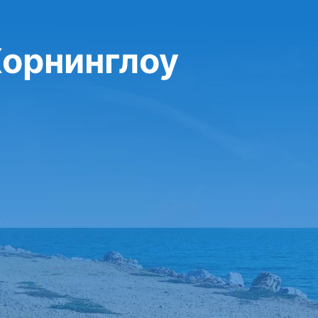
Хорнинглоу