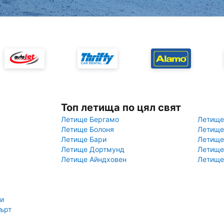
Топ летища по цял свят
Летище Бергамо
Летище
Летище Болоня
Летище
Летище Бари
Летище
Летище Дортмунд
Летище
Летище Айндховен
Летище
би
ърт