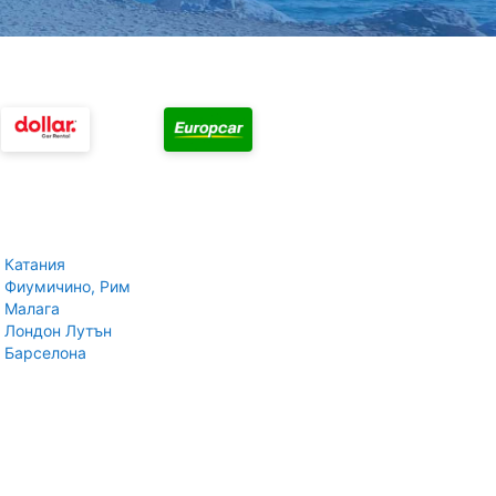
 Катания
 Фиумичино, Рим
 Малага
 Лондон Лутън
 Барселона