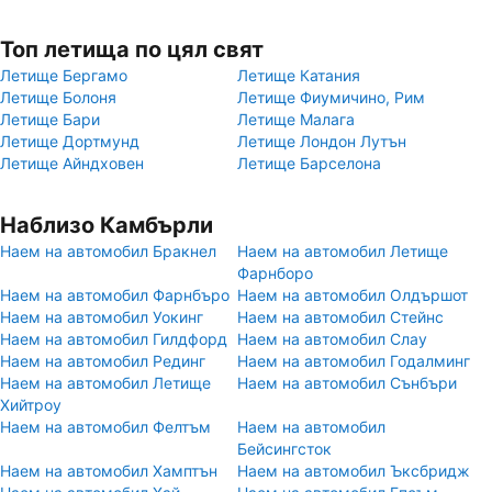
Топ летища по цял свят
Летище Бергамо
Летище Катания
Летище Болоня
Летище Фиумичино, Рим
Летище Бари
Летище Малага
Летище Дортмунд
Летище Лондон Лутън
Летище Айндховен
Летище Барселона
Наблизо Камбърли
Наем на автомобил Бракнел
Наем на автомобил Летище
Фарнборо
Наем на автомобил Фарнбъро
Наем на автомобил Олдършот
Наем на автомобил Уокинг
Наем на автомобил Стейнс
Наем на автомобил Гилдфорд
Наем на автомобил Слау
Наем на автомобил Рединг
Наем на автомобил Годалминг
Наем на автомобил Летище
Наем на автомобил Сънбъри
Хийтроу
Наем на автомобил Фелтъм
Наем на автомобил
Бейсингсток
Наем на автомобил Хамптън
Наем на автомобил Ъксбридж