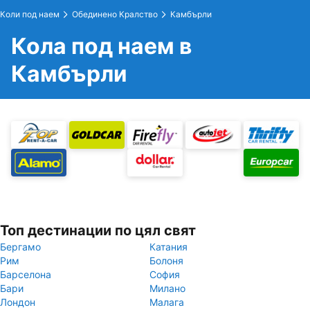
Коли под наем
Обединено Кралство
Камбърли
Кола под наем в
Камбърли
Топ дестинации по цял свят
Бергамо
Катания
Рим
Болоня
Барселона
София
Бари
Милано
Лондон
Малага