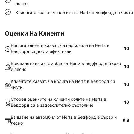
лесно
Клиентите казват, че колите на Hertz в Бедфорд са чисти
Оценки На Клиенти
Нашите клиенти казват, че персонала на Hertz в
10
Бедфорд са доста ефективни
Връщането на автомобил от Hertz в Бедфорд е бързо
10
и лесно
Клиентите казват, че колите на Hertz в Бедфорд са
10
чисти
Според оценките на клиенти колите на Hertz в
10
Бедфорд са в задоволително състояние
Взимане на автомбил от Hertz в Бедфорд е бързо и
9.8
лесно