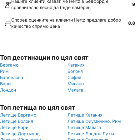
Нашите клиенти казват, че Hertz в Бедфорд е
9
сравнително лесно да бъде намерен
Според оценките на клиенти Hertz предлага добро
8.8
качество спрямо цена
Топ дестинации по цял свят
Бергамо
Катания
Рим
Болоня
Барселона
София
Бари
Милано
Лондон
Малага
Топ летища по цял свят
Летище Бергамо
Летище Катания
Летище Болоня
Летище Фиумичино, Рим
Летище Бари
Летище Малага
Летище Дортмунд
Летище Лондон Лутън
Летище Айндховен
Летище Барселона