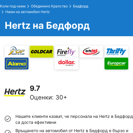
Коли под наем
Обединено Кралство
Бедфорд
Наем на автомобил Hertz
Hertz на Бедфорд
9.7
Оценки
:
30+
Нашите клиенти казват, че персонала на Hertz в Бедфорд
са доста ефективни
Връщането на автомобил от Hertz в Бедфорд е бързо и