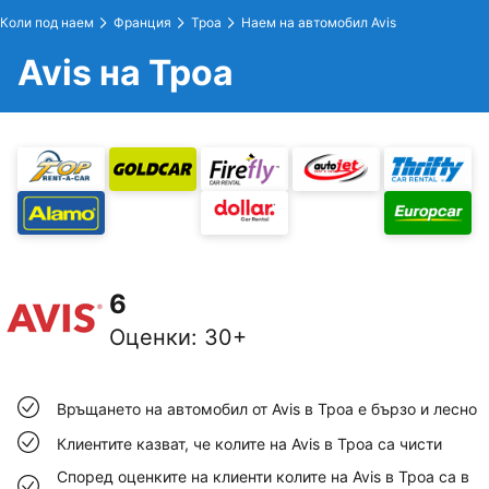
Коли под наем
Франция
Троа
Наем на автомобил Avis
Avis на Троа
6
Оценки
:
30+
Връщането на автомобил от Avis в Троа е бързо и лесно
Клиентите казват, че колите на Avis в Троа са чисти
Според оценките на клиенти колите на Avis в Троа са в