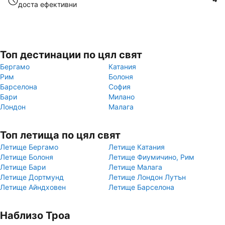
доста ефективни
Топ дестинации по цял свят
Бергамо
Катания
Рим
Болоня
Барселона
София
Бари
Милано
Лондон
Малага
Топ летища по цял свят
Летище Бергамо
Летище Катания
Летище Болоня
Летище Фиумичино, Рим
Летище Бари
Летище Малага
Летище Дортмунд
Летище Лондон Лутън
Летище Айндховен
Летище Барселона
Наблизо Троа