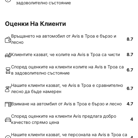
задоволително състояние
Оценки На Клиенти
Връщането на автомобил от Avis в Троа е бързо и
8.7
лесно
Клиентите казват, че колите на Avis в Троа са чисти
8.7
Според оценките на клиенти колите на Avis в Троа са
6.7
в задоволително състояние
Нашите клиенти казват, че Avis в Троа е сравнително
6.7
лесно да бъде намерен
Взимане на автомбил от Avis в Троа е бързо и лесно
4.7
Според оценките на клиенти Avis предлага добро
4
качество спрямо цена
Нашите клиенти казват, че персонала на Avis в Троа са
4