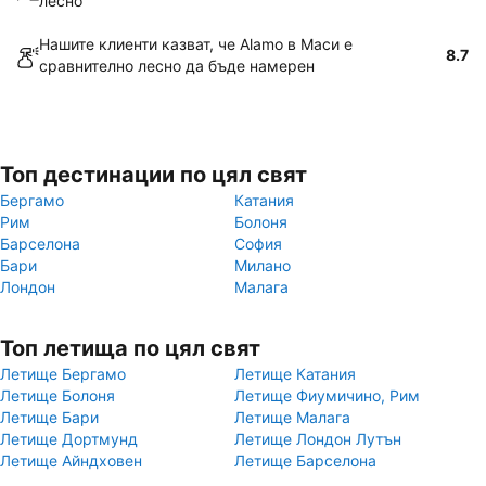
лесно
Нашите клиенти казват, че Alamo в Маси е
8.7
сравнително лесно да бъде намерен
Топ дестинации по цял свят
Бергамо
Катания
Рим
Болоня
Барселона
София
Бари
Милано
Лондон
Малага
Топ летища по цял свят
Летище Бергамо
Летище Катания
Летище Болоня
Летище Фиумичино, Рим
Летище Бари
Летище Малага
Летище Дортмунд
Летище Лондон Лутън
Летище Айндховен
Летище Барселона