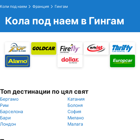
Коли под наем
Франция
Гингам
Кола под наем в Гингам
Топ дестинации по цял свят
Бергамо
Катания
Рим
Болоня
Барселона
София
Бари
Милано
Лондон
Малага