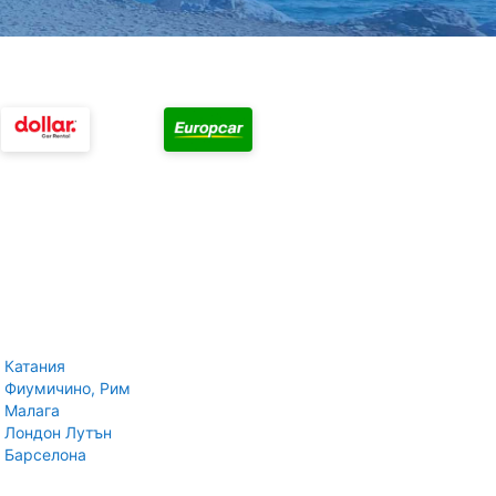
 Катания
 Фиумичино, Рим
 Малага
 Лондон Лутън
 Барселона