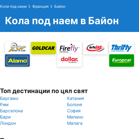
Коли под наем
Франция
Байон
Кола под наем в Байон
Топ дестинации по цял свят
Бергамо
Катания
Рим
Болоня
Барселона
София
Бари
Милано
Лондон
Малага