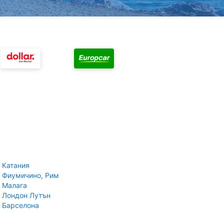
 Катания
 Фиумичино, Рим
 Малага
 Лондон Лутън
 Барселона