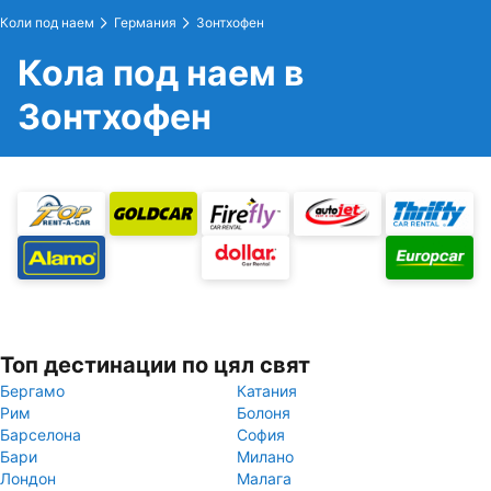
Коли под наем
Германия
Зонтхофен
Кола под наем в
Зонтхофен
Топ дестинации по цял свят
Бергамо
Катания
Рим
Болоня
Барселона
София
Бари
Милано
Лондон
Малага