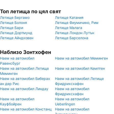
Топ летища по цял свят
Летище Бергамо
Летище Катания
Летище Болоня
Летище Фиумичино, Рим
Летище Бари
Летище Малага
Летище Дортмунд
Летище Лондон Лутън
Летище Айндховен
Летище Барселона
Наблизо Зонтхофен
Наем на автомобил
Наем на автомобил Меминген
Равенсбург
Наем на автомобил Летище
Наем на автомобил Кемптен
Меминген
Наем на автомобил Биберах
Наем на автомобил Летище
ан дер Рис
Фридрихсхафен
Наем на автомобил Линдау
Наем на автомобил
Фридрихсхафен
Наем на автомобил
Наем на автомобил
Кауфбойрен
Ueberlingen
Наем на автомобил Констанц
Наем на автомобил