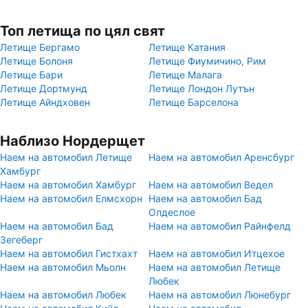
Топ летища по цял свят
Летище Бергамо
Летище Катания
Летище Болоня
Летище Фиумичино, Рим
Летище Бари
Летище Малага
Летище Дортмунд
Летище Лондон Лутън
Летище Айндховен
Летище Барселона
Наблизо Нордерщет
Наем на автомобил Летище
Наем на автомобил Аренсбург
Хамбург
Наем на автомобил Хамбург
Наем на автомобил Ведел
Наем на автомобил Елмсхорн
Наем на автомобил Бад
Олдеслое
Наем на автомобил Бад
Наем на автомобил Райнфелд
Зегеберг
Наем на автомобил Гистхахт
Наем на автомобил Итцехое
Наем на автомобил Мьолн
Наем на автомобил Летище
Любек
Наем на автомобил Любек
Наем на автомобил Люнебург