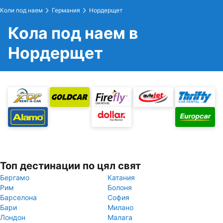
Коли под наем
Германия
Нордерщет
Кола под наем в
Нордерщет
Топ дестинации по цял свят
Бергамо
Катания
Рим
Болоня
Барселона
София
Бари
Милано
Лондон
Малага