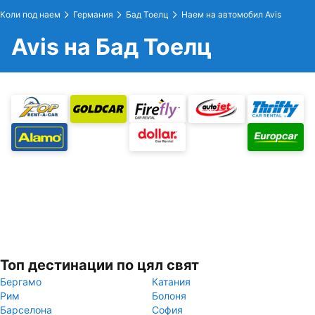
Коли под наем
Германия
Бад Тоелц
Наем на автомобил Avis
Avis на Бад Тоелц
Топ дестинации по цял свят
Бергамо
Катания
Рим
Болоня
Барселона
София