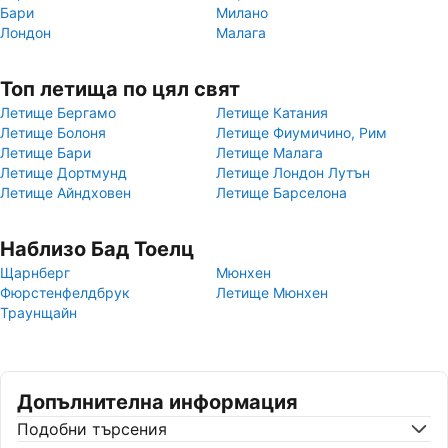
Бари
Милано
Лондон
Малага
Топ летища по цял свят
Летище Бергамо
Летище Катания
Летище Болоня
Летище Фиумичино, Рим
Летище Бари
Летище Малага
Летище Дортмунд
Летище Лондон Лутън
Летище Айндховен
Летище Барселона
Наблизо Бад Тоелц
Щарнберг
Мюнхен
Фюрстенфелдбрук
Летище Мюнхен
Траунщайн
Допълнителна информация
Подобни търсения