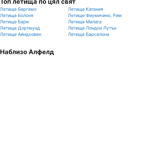
Топ летища по цял свят
Летище Бергамо
Летище Катания
Летище Болоня
Летище Фиумичино, Рим
Летище Бари
Летище Малага
Летище Дортмунд
Летище Лондон Лутън
Летище Айндховен
Летище Барселона
Наблизо Алфелд