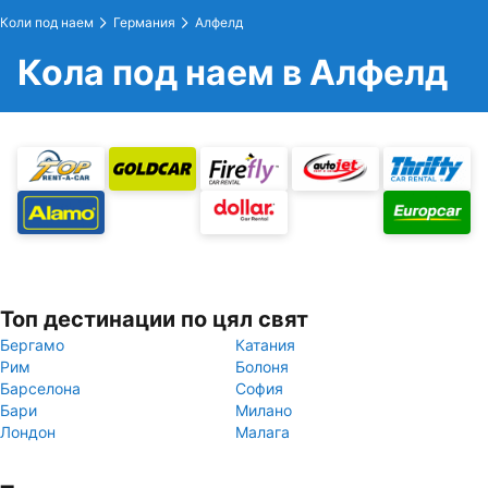
Коли под наем
Германия
Алфелд
Кола под наем в Алфелд
Топ дестинации по цял свят
Бергамо
Катания
Рим
Болоня
Барселона
София
Бари
Милано
Лондон
Малага