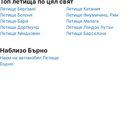
Топ летища по цял свят
Летище Бергамо
Летище Катания
Летище Болоня
Летище Фиумичино, Рим
Летище Бари
Летище Малага
Летище Дортмунд
Летище Лондон Лутън
Летище Айндховен
Летище Барселона
Наблизо Бърно
Наем на автомобил Летище
Бърно