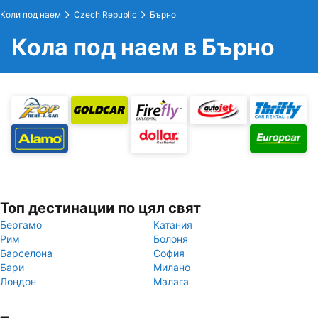
Коли под наем
Czech Republic
Бърно
Кола под наем в Бърно
Топ дестинации по цял свят
Бергамо
Катания
Рим
Болоня
Барселона
София
Бари
Милано
Лондон
Малага