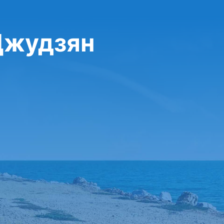
Джудзян