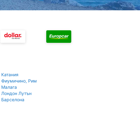
 Катания
 Фиумичино, Рим
 Малага
 Лондон Лутън
 Барселона