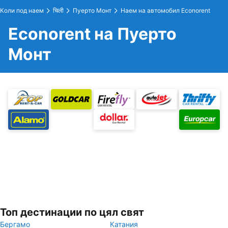
Коли под наем
चिली
Пуерто Монт
Наем на автомобил Econorent
Econorent на Пуерто
Монт
Топ дестинации по цял свят
Бергамо
Катания