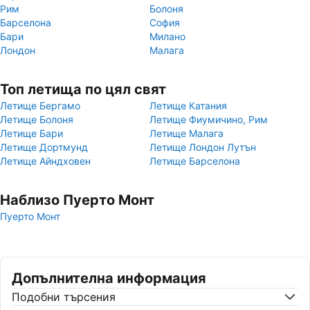
Рим
Болоня
Барселона
София
Бари
Милано
Лондон
Малага
Топ летища по цял свят
Летище Бергамо
Летище Катания
Летище Болоня
Летище Фиумичино, Рим
Летище Бари
Летище Малага
Летище Дортмунд
Летище Лондон Лутън
Летище Айндховен
Летище Барселона
Наблизо Пуерто Монт
Пуерто Монт
Допълнителна информация
Подобни търсения