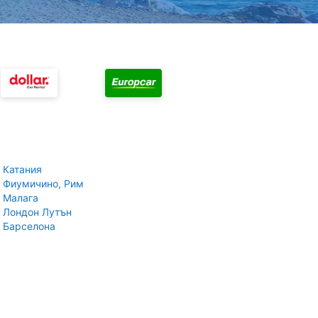
 Катания
 Фиумичино, Рим
 Малага
 Лондон Лутън
 Барселона