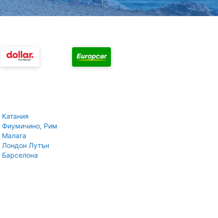
 Катания
 Фиумичино, Рим
 Малага
 Лондон Лутън
 Барселона