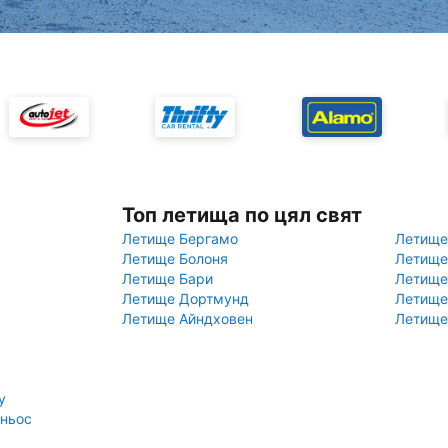
Топ летища по цял свят
Летище Бергамо
Летище
Летище Болоня
Летище
Летище Бари
Летище
Летище Дортмунд
Летище
Летище Айндховен
Летище
у
иньос