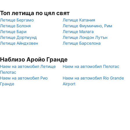
Топ летища по цял свят
Летище Бергамо
Летище Катания
Летище Болоня
Летище Фиумичино, Рим
Летище Бари
Летище Малага
Летище Дортмунд
Летище Лондон Лутън
Летище Айндховен
Летище Барселона
Наблизо Аройо Гранде
Наем на автомобил Летище
Наем на автомобил Пелотас
Пелотас
Наем на автомобил Рио
Наем на автомобил Rio Grande
Гранде
Airport