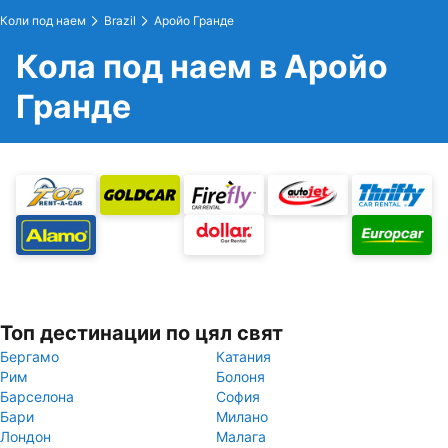
Коли под наем
Brazil
Аройо Гранде
Кола под наем в Аройо
Гранде
Топ дестинации по цял свят
Бергамо
Катания
Рим
Болоня
Барселона
София
Бари
Милано
Лондон
Малага