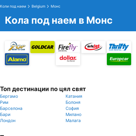
Коли под наем
Belgium
Монс
Кола под наем в Монс
Топ дестинации по цял свят
Бергамо
Катания
Рим
Болоня
Барселона
София
Бари
Милано
Лондон
Малага